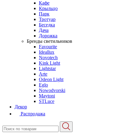
Кафе
Крыльцо
Парк
Тротуар
Беседка
Дача
Дорожка
Бренды светильников
Favourite
Ideallux
Novotech
Kink Light
Lightstar
Arte
Odeon Light
Eglo
Nowodvorski
Maytoni
STLuce
Декор
Распродажа