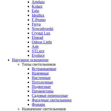
Artglass
Kolarz
Eglo
Ideallux
F-Promo
Freya
Nowodvorski
Crystal Lux
Elstead
Odeon Light
Arte
STLuce
Evoluce
Наружное освещение
Типы светильников
Встраиваемые
Наземные
Настенные
Потолочные
Подвесные
Прожекторы
Садовые переносные
Фасадные светильники
Фонари
Назначение светильников