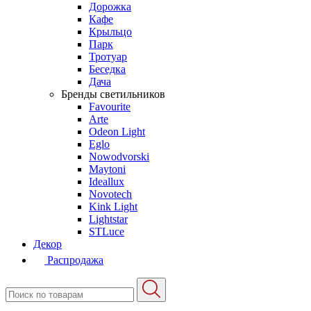
Дорожка
Кафе
Крыльцо
Парк
Тротуар
Беседка
Дача
Бренды светильников
Favourite
Arte
Odeon Light
Eglo
Nowodvorski
Maytoni
Ideallux
Novotech
Kink Light
Lightstar
STLuce
Декор
Распродажа