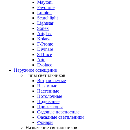
Maytoni
Favourite
Lumion
Searchlight
Lightstar
Sonex
Artglass
Kolarz
F-Promo
Divinare
STLuce
Arte
Evoluce
Наружное освещение
Типы светильников
Встраиваемые
Наземные
Настенные
Потолочные
Подвесные
Прожекторы
Садовые переносные
Фасадные светильники
Фонари
Назначение светильников