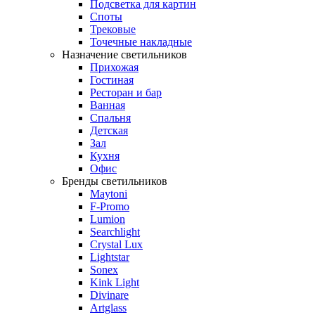
Подсветка для картин
Споты
Трековые
Точечные накладные
Назначение светильников
Прихожая
Гостиная
Ресторан и бар
Ванная
Спальня
Детская
Зал
Кухня
Офис
Бренды светильников
Maytoni
F-Promo
Lumion
Searchlight
Crystal Lux
Lightstar
Sonex
Kink Light
Divinare
Artglass