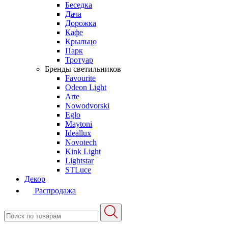
Беседка
Дача
Дорожка
Кафе
Крыльцо
Парк
Тротуар
Бренды светильников
Favourite
Odeon Light
Arte
Nowodvorski
Eglo
Maytoni
Ideallux
Novotech
Kink Light
Lightstar
STLuce
Декор
Распродажа