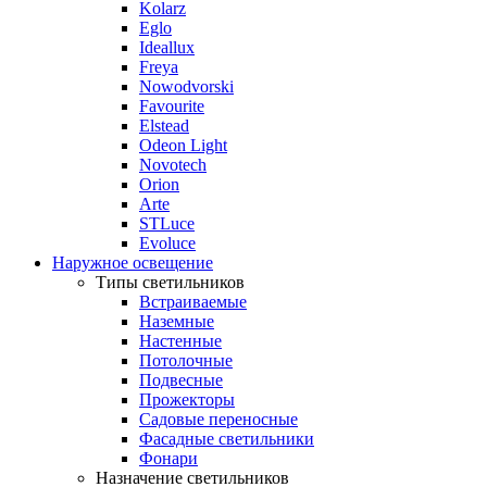
Kolarz
Eglo
Ideallux
Freya
Nowodvorski
Favourite
Elstead
Odeon Light
Novotech
Orion
Arte
STLuce
Evoluce
Наружное освещение
Типы светильников
Встраиваемые
Наземные
Настенные
Потолочные
Подвесные
Прожекторы
Садовые переносные
Фасадные светильники
Фонари
Назначение светильников