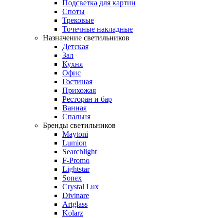
Подсветка для картин
Споты
Трековые
Точечные накладные
Назначение светильников
Детская
Зал
Кухня
Офис
Гостиная
Прихожая
Ресторан и бар
Ванная
Спальня
Бренды светильников
Maytoni
Lumion
Searchlight
F-Promo
Lightstar
Sonex
Crystal Lux
Divinare
Artglass
Kolarz