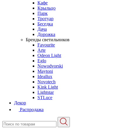
Кафе
Крыльцо
Парк
Тротуар
Беседка
Дача
Дорожка
Бренды светильников
Favourite
Arte
Odeon Light
Eglo
Nowodvorski
Maytoni
Ideallux
Novotech
Kink Light
Lightstar
STLuce
Декор
Распродажа