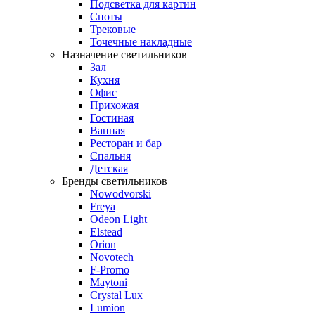
Подсветка для картин
Споты
Трековые
Точечные накладные
Назначение светильников
Зал
Кухня
Офис
Прихожая
Гостиная
Ванная
Ресторан и бар
Спальня
Детская
Бренды светильников
Nowodvorski
Freya
Odeon Light
Elstead
Orion
Novotech
F-Promo
Maytoni
Crystal Lux
Lumion