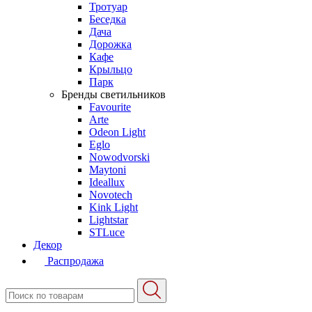
Тротуар
Беседка
Дача
Дорожка
Кафе
Крыльцо
Парк
Бренды светильников
Favourite
Arte
Odeon Light
Eglo
Nowodvorski
Maytoni
Ideallux
Novotech
Kink Light
Lightstar
STLuce
Декор
Распродажа