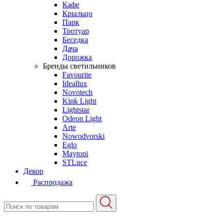
Кафе
Крыльцо
Парк
Тротуар
Беседка
Дача
Дорожка
Бренды светильников
Favourite
Ideallux
Novotech
Kink Light
Lightstar
Odeon Light
Arte
Nowodvorski
Eglo
Maytoni
STLuce
Декор
Распродажа