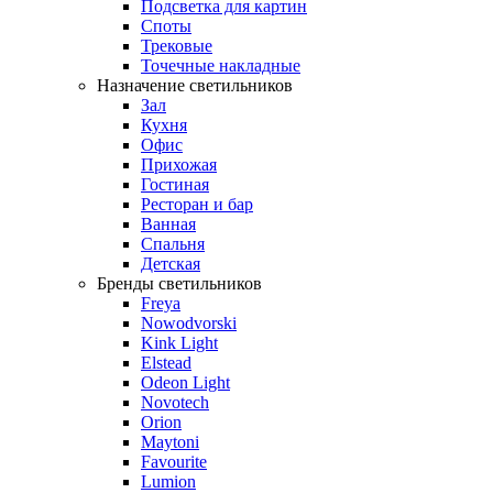
Подсветка для картин
Споты
Трековые
Точечные накладные
Назначение светильников
Зал
Кухня
Офис
Прихожая
Гостиная
Ресторан и бар
Ванная
Спальня
Детская
Бренды светильников
Freya
Nowodvorski
Kink Light
Elstead
Odeon Light
Novotech
Orion
Maytoni
Favourite
Lumion