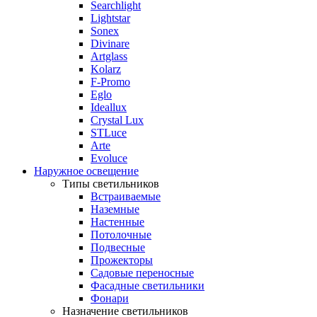
Searchlight
Lightstar
Sonex
Divinare
Artglass
Kolarz
F-Promo
Eglo
Ideallux
Crystal Lux
STLuce
Arte
Evoluce
Наружное освещение
Типы светильников
Встраиваемые
Наземные
Настенные
Потолочные
Подвесные
Прожекторы
Садовые переносные
Фасадные светильники
Фонари
Назначение светильников