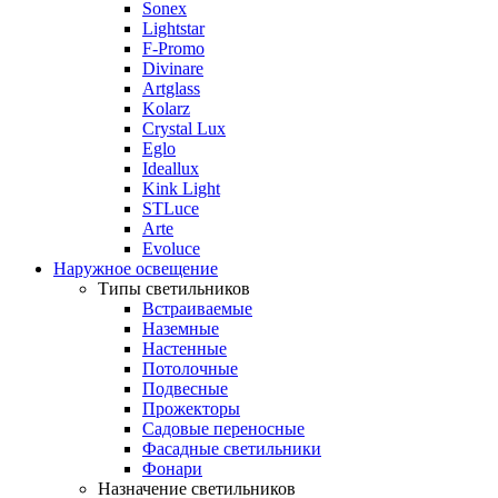
Sonex
Lightstar
F-Promo
Divinare
Artglass
Kolarz
Crystal Lux
Eglo
Ideallux
Kink Light
STLuce
Arte
Evoluce
Наружное освещение
Типы светильников
Встраиваемые
Наземные
Настенные
Потолочные
Подвесные
Прожекторы
Садовые переносные
Фасадные светильники
Фонари
Назначение светильников