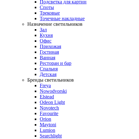
Подсветка для картин
Споты
Трековые
Точечные накладные
Назначение светильников
Зал
Кухня
Офис
Прихожая
Гостиная
Ванная
Ресторан и бар
Спальня
Детская
Бренды светильников
Freya
Nowodvorski
Elstead
Odeon Light
Novotech
Favourite
Orion
Maytoni
Lumion
Searchlight