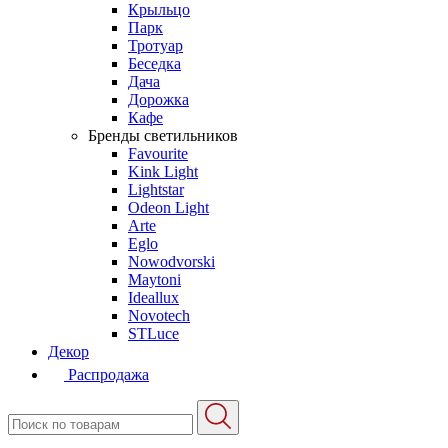
Крыльцо
Парк
Тротуар
Беседка
Дача
Дорожка
Кафе
Бренды светильников
Favourite
Kink Light
Lightstar
Odeon Light
Arte
Eglo
Nowodvorski
Maytoni
Ideallux
Novotech
STLuce
Декор
Распродажа