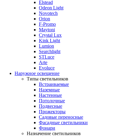
Elstead
Odeon Light
Novotech
Orion
F-Promo
Maytoni
Crystal Lux
Kink Light
Lumion
Searchlight
STLuce
Arte
Evoluce
Наружное освещение
Типы светильников
Встраиваемые
Наземные
Настенные
Потолочные
Подвесные
Прожекторы
Садовые переносные
Фасадные светильники
Фонари
Назначение светильников