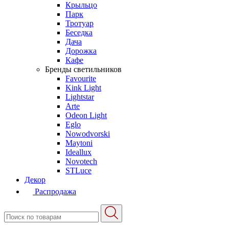
Крыльцо
Парк
Тротуар
Беседка
Дача
Дорожка
Кафе
Бренды светильников
Favourite
Kink Light
Lightstar
Arte
Odeon Light
Eglo
Nowodvorski
Maytoni
Ideallux
Novotech
STLuce
Декор
Распродажа