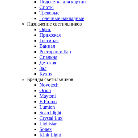
Подсветка для картин
Споты
Трековые
Точечные накладные
Назначение светильников
Офис
Прихожая
Гостиная
Ванная
Ресторан и бар
Спальня
Детская
Зал
Кухня
Бренды светильников
Novotech
Orion
Maytoni
F-Promo
Lumion
Searchlight
Crystal Lux
Lightstar
Sonex
Kink Light