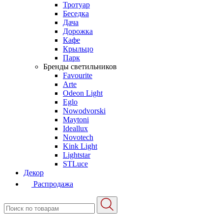
Тротуар
Беседка
Дача
Дорожка
Кафе
Крыльцо
Парк
Бренды светильников
Favourite
Arte
Odeon Light
Eglo
Nowodvorski
Maytoni
Ideallux
Novotech
Kink Light
Lightstar
STLuce
Декор
Распродажа