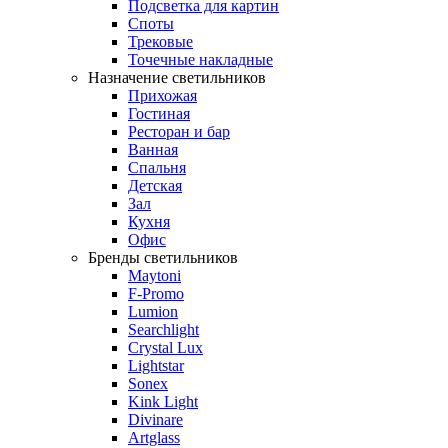
Подсветка для картин
Споты
Трековые
Точечные накладные
Назначение светильников
Прихожая
Гостиная
Ресторан и бар
Ванная
Спальня
Детская
Зал
Кухня
Офис
Бренды светильников
Maytoni
F-Promo
Lumion
Searchlight
Crystal Lux
Lightstar
Sonex
Kink Light
Divinare
Artglass