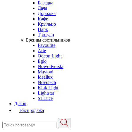
Беседка
Дача
Дорожка
Кафе
Крыльцо
Парк
Тротуар
Бренды светильников
Favourite
Arte
Odeon Light
Eglo
Nowodvorski
Maytoni
Ideallux
Novotech
Kink Light
Lightstar
STLuce
Декор
Распродажа