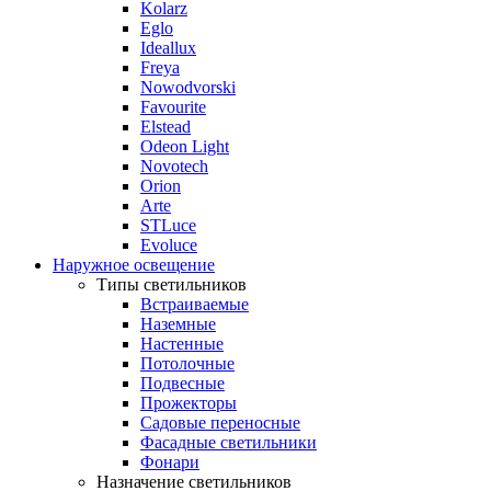
Kolarz
Eglo
Ideallux
Freya
Nowodvorski
Favourite
Elstead
Odeon Light
Novotech
Orion
Arte
STLuce
Evoluce
Наружное освещение
Типы светильников
Встраиваемые
Наземные
Настенные
Потолочные
Подвесные
Прожекторы
Садовые переносные
Фасадные светильники
Фонари
Назначение светильников