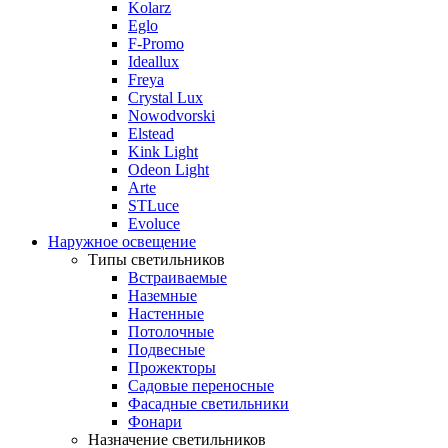
Kolarz
Eglo
F-Promo
Ideallux
Freya
Crystal Lux
Nowodvorski
Elstead
Kink Light
Odeon Light
Arte
STLuce
Evoluce
Наружное освещение
Типы светильников
Встраиваемые
Наземные
Настенные
Потолочные
Подвесные
Прожекторы
Садовые переносные
Фасадные светильники
Фонари
Назначение светильников