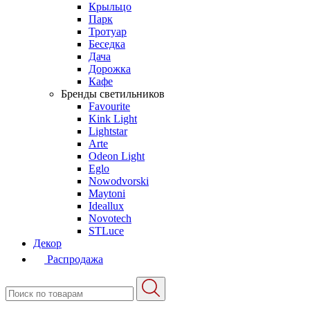
Крыльцо
Парк
Тротуар
Беседка
Дача
Дорожка
Кафе
Бренды светильников
Favourite
Kink Light
Lightstar
Arte
Odeon Light
Eglo
Nowodvorski
Maytoni
Ideallux
Novotech
STLuce
Декор
Распродажа