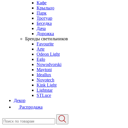
Кафе
Крыльцо
Парк
Тротуар
Беседка
Дача
Дорожка
Бренды светильников
Favourite
Arte
Odeon Light
Eglo
Nowodvorski
Maytoni
Ideallux
Novotech
Kink Light
Lightstar
STLuce
Декор
Распродажа