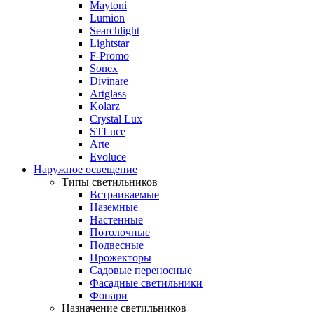
Maytoni
Lumion
Searchlight
Lightstar
F-Promo
Sonex
Divinare
Artglass
Kolarz
Crystal Lux
STLuce
Arte
Evoluce
Наружное освещение
Типы светильников
Встраиваемые
Наземные
Настенные
Потолочные
Подвесные
Прожекторы
Садовые переносные
Фасадные светильники
Фонари
Назначение светильников