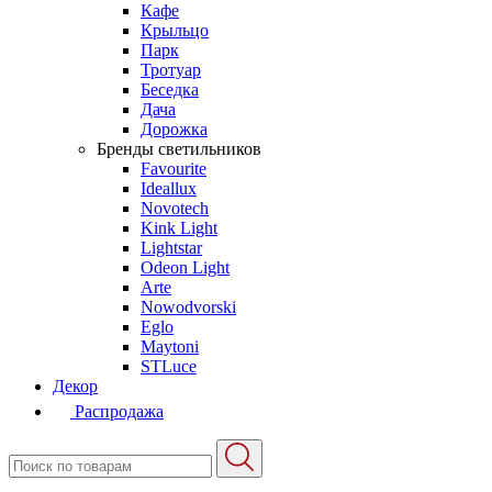
Кафе
Крыльцо
Парк
Тротуар
Беседка
Дача
Дорожка
Бренды светильников
Favourite
Ideallux
Novotech
Kink Light
Lightstar
Odeon Light
Arte
Nowodvorski
Eglo
Maytoni
STLuce
Декор
Распродажа