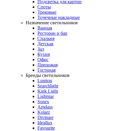
Подсветка для картин
Споты
Трековые
Точечные накладные
Назначение светильников
Ванная
Ресторан и бар
Спальня
Детская
Зал
Кухня
Офис
Прихожая
Гостиная
Бренды светильников
Lumion
Searchlight
Kink Light
Lightstar
Sonex
Artglass
Kolarz
Divinare
Ideallux
Favourite