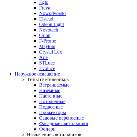
Eglo
Freya
Nowodvorski
Elstead
Odeon Light
Novotech
Orion
F-Promo
Maytoni
Crystal Lux
Arte
STLuce
Evoluce
Наружное освещение
Типы светильников
Встраиваемые
Наземные
Настенные
Потолочные
Подвесные
Прожекторы
Садовые переносные
Фасадные светильники
Фонари
Назначение светильников