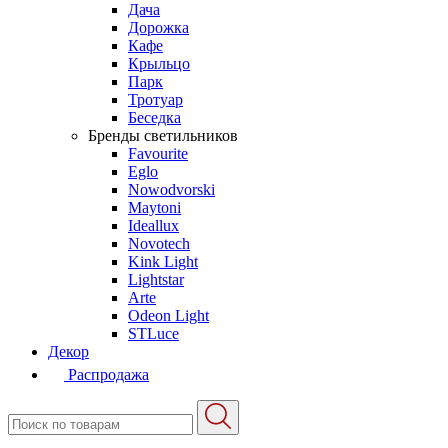
Дача
Дорожка
Кафе
Крыльцо
Парк
Тротуар
Беседка
Бренды светильников
Favourite
Eglo
Nowodvorski
Maytoni
Ideallux
Novotech
Kink Light
Lightstar
Arte
Odeon Light
STLuce
Декор
Распродажа