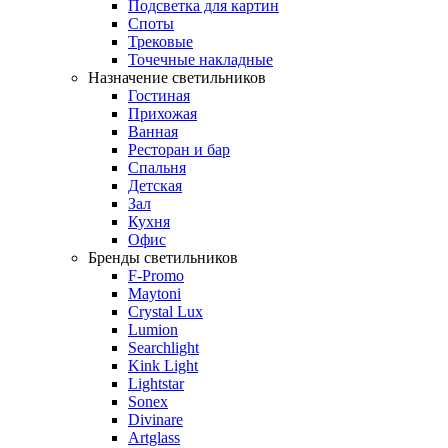
Подсветка для картин
Споты
Трековые
Точечные накладные
Назначение светильников
Гостиная
Прихожая
Ванная
Ресторан и бар
Спальня
Детская
Зал
Кухня
Офис
Бренды светильников
F-Promo
Maytoni
Crystal Lux
Lumion
Searchlight
Kink Light
Lightstar
Sonex
Divinare
Artglass