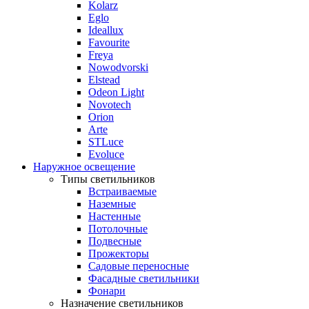
Kolarz
Eglo
Ideallux
Favourite
Freya
Nowodvorski
Elstead
Odeon Light
Novotech
Orion
Arte
STLuce
Evoluce
Наружное освещение
Типы светильников
Встраиваемые
Наземные
Настенные
Потолочные
Подвесные
Прожекторы
Садовые переносные
Фасадные светильники
Фонари
Назначение светильников