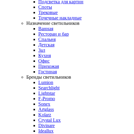
Подсветка для картин
Споты
Трековые
Точечные накладные
Назначение светильников
Ванная
Ресторан и бар
Спальня
Детская
Зал
Кухня
Офис
Прихожая
Гостиная
Бренды светильников
Lumion
Searchlight
Lightstar
F-Promo
Sonex
Artglass
Kolarz
Crystal Lux
Divinare
Ideallux