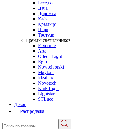
Беседка
Дача
Дорожка
Кафе
Крыльцо
Парк
Тротуар
Бренды светильников
Favourite
Arte
Odeon Light
Eglo
Nowodvorski
Maytoni
Ideallux
Novotech
Kink Light
Lightstar
STLuce
Декор
Распродажа