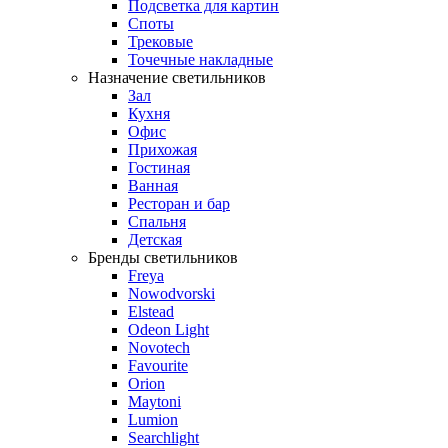
Подсветка для картин
Споты
Трековые
Точечные накладные
Назначение светильников
Зал
Кухня
Офис
Прихожая
Гостиная
Ванная
Ресторан и бар
Спальня
Детская
Бренды светильников
Freya
Nowodvorski
Elstead
Odeon Light
Novotech
Favourite
Orion
Maytoni
Lumion
Searchlight