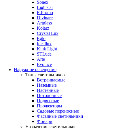
Sonex
Lightstar
F-Promo
Divinare
Artglass
Kolarz
Crystal Lux
Eglo
Ideallux
Kink Light
STLuce
Arte
Evoluce
Наружное освещение
Типы светильников
Встраиваемые
Наземные
Настенные
Потолочные
Подвесные
Прожекторы
Садовые переносные
Фасадные светильники
Фонари
Назначение светильников