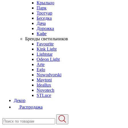
Крыльцо
Парк
Тротуар
Беседка
Дача
Дорожка
Кафе
Бренды светильников
Favourite
Kink Light
Lightstar
Odeon Light
Arte
Eglo
Nowodvorski
Maytoni
Ideallux
Novotech
STLuce
Декор
Распродажа