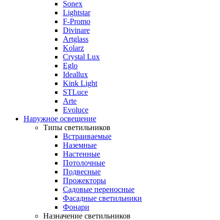
Sonex
Lightstar
F-Promo
Divinare
Artglass
Kolarz
Crystal Lux
Eglo
Ideallux
Kink Light
STLuce
Arte
Evoluce
Наружное освещение
Типы светильников
Встраиваемые
Наземные
Настенные
Потолочные
Подвесные
Прожекторы
Садовые переносные
Фасадные светильники
Фонари
Назначение светильников