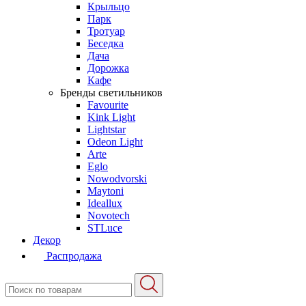
Крыльцо
Парк
Тротуар
Беседка
Дача
Дорожка
Кафе
Бренды светильников
Favourite
Kink Light
Lightstar
Odeon Light
Arte
Eglo
Nowodvorski
Maytoni
Ideallux
Novotech
STLuce
Декор
Распродажа