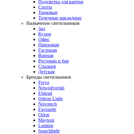
Подсветка для картин
Споты
Трековые
Точечные накладные
Назначение светильников
Зал
Кухня
Офис
Прихожая
Гостиная
Ванная
Ресторан и бар
Спальня
Детская
Бренды светильников
Freya
Nowodvorski
Elstead
Odeon Light
Novotech
Favourite
Orion
Maytoni
Lumion
Searchlight