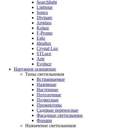
Searchlight
Lightstar
Sonex
Divinare
Artglass
Kolarz
F-Promo
Eglo
Ideallux
Crystal Lux
STLuce
Arte
Evoluce
Наружное освещение
Типы светильников
Встраиваемые
Наземные
Настенные
Потолочные
Подвесные
Прожекторы
Садовые переносные
Фасадные светильники
Фонари
Назначение светильников