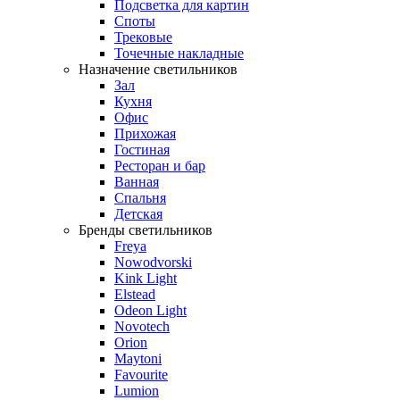
Подсветка для картин
Споты
Трековые
Точечные накладные
Назначение светильников
Зал
Кухня
Офис
Прихожая
Гостиная
Ресторан и бар
Ванная
Спальня
Детская
Бренды светильников
Freya
Nowodvorski
Kink Light
Elstead
Odeon Light
Novotech
Orion
Maytoni
Favourite
Lumion