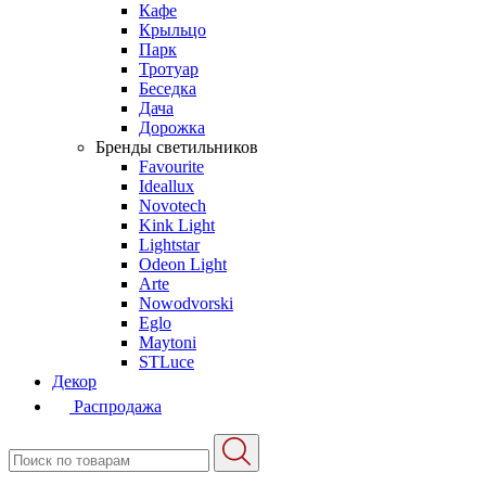
Кафе
Крыльцо
Парк
Тротуар
Беседка
Дача
Дорожка
Бренды светильников
Favourite
Ideallux
Novotech
Kink Light
Lightstar
Odeon Light
Arte
Nowodvorski
Eglo
Maytoni
STLuce
Декор
Распродажа