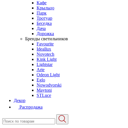
Кафе
Крыльцо
Парк
Тротуар
Беседка
Дача
Дорожка
Бренды светильников
Favourite
Ideallux
Novotech
Kink Light
Lightstar
Arte
Odeon Light
Eglo
Nowodvorski
Maytoni
STLuce
Декор
Распродажа