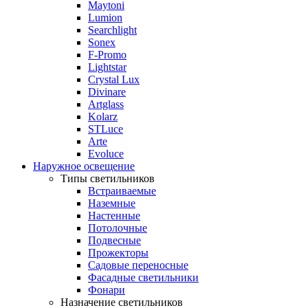
Maytoni
Lumion
Searchlight
Sonex
F-Promo
Lightstar
Crystal Lux
Divinare
Artglass
Kolarz
STLuce
Arte
Evoluce
Наружное освещение
Типы светильников
Встраиваемые
Наземные
Настенные
Потолочные
Подвесные
Прожекторы
Садовые переносные
Фасадные светильники
Фонари
Назначение светильников