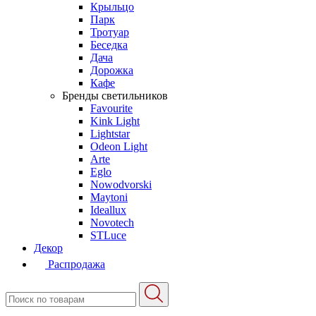
Крыльцо
Парк
Тротуар
Беседка
Дача
Дорожка
Кафе
Бренды светильников
Favourite
Kink Light
Lightstar
Odeon Light
Arte
Eglo
Nowodvorski
Maytoni
Ideallux
Novotech
STLuce
Декор
Распродажа