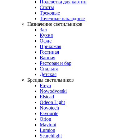
Подсветка для картин
Споты
Трековые
Точечные накладные
Назначение светильников
Зал
Кухня
Офис
Прихожая
Гостиная
Ванная
Ресторан и бар
Спальня
Детская
Бренды светильников
Freya
Nowodvorski
Elstead
Odeon Light
Novotech
Favourite
Orion
Maytoni
Lumion
Searchlight