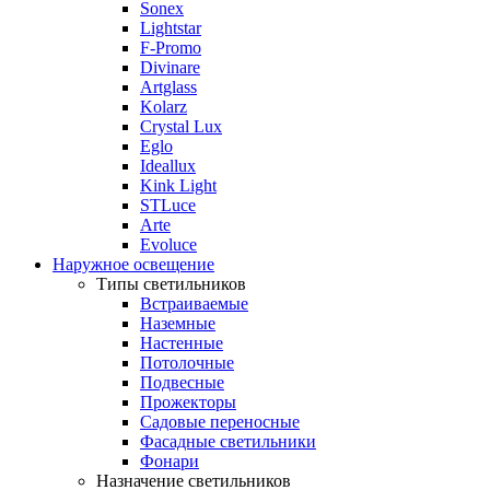
Sonex
Lightstar
F-Promo
Divinare
Artglass
Kolarz
Crystal Lux
Eglo
Ideallux
Kink Light
STLuce
Arte
Evoluce
Наружное освещение
Типы светильников
Встраиваемые
Наземные
Настенные
Потолочные
Подвесные
Прожекторы
Садовые переносные
Фасадные светильники
Фонари
Назначение светильников