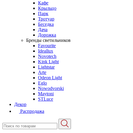
Кафе
Крыльцо
Парк
Тротуар
Беседка
Дача
Дорожка
Бренды светильников
Favourite
Ideallux
Novotech
Kink Light
Lightstar
Arte
Odeon Light
Eglo
Nowodvorski
Maytoni
STLuce
Декор
Распродажа