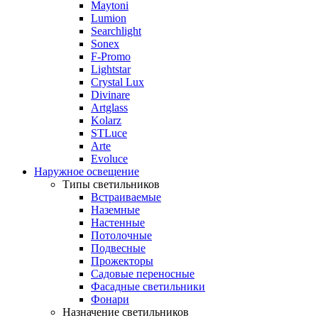
Maytoni
Lumion
Searchlight
Sonex
F-Promo
Lightstar
Crystal Lux
Divinare
Artglass
Kolarz
STLuce
Arte
Evoluce
Наружное освещение
Типы светильников
Встраиваемые
Наземные
Настенные
Потолочные
Подвесные
Прожекторы
Садовые переносные
Фасадные светильники
Фонари
Назначение светильников