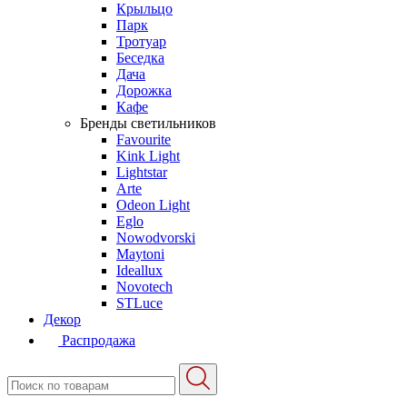
Крыльцо
Парк
Тротуар
Беседка
Дача
Дорожка
Кафе
Бренды светильников
Favourite
Kink Light
Lightstar
Arte
Odeon Light
Eglo
Nowodvorski
Maytoni
Ideallux
Novotech
STLuce
Декор
Распродажа