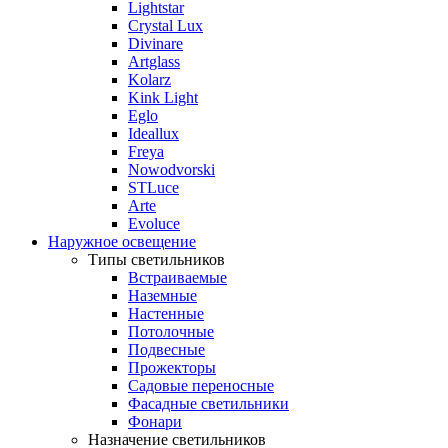
Lightstar
Crystal Lux
Divinare
Artglass
Kolarz
Kink Light
Eglo
Ideallux
Freya
Nowodvorski
STLuce
Arte
Evoluce
Наружное освещение
Типы светильников
Встраиваемые
Наземные
Настенные
Потолочные
Подвесные
Прожекторы
Садовые переносные
Фасадные светильники
Фонари
Назначение светильников