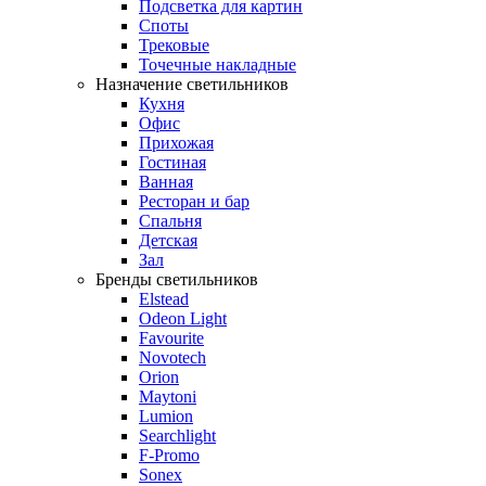
Подсветка для картин
Споты
Трековые
Точечные накладные
Назначение светильников
Кухня
Офис
Прихожая
Гостиная
Ванная
Ресторан и бар
Спальня
Детская
Зал
Бренды светильников
Elstead
Odeon Light
Favourite
Novotech
Orion
Maytoni
Lumion
Searchlight
F-Promo
Sonex