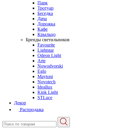
Парк
Тротуар
Беседка
Дача
Дорожка
Кафе
Крыльцо
Бренды светильников
Favourite
Lightstar
Odeon Light
Arte
Nowodvorski
Eglo
Maytoni
Novotech
Ideallux
Kink Light
STLuce
Декор
Распродажа