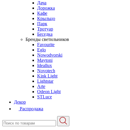
Дача
Дорожка
Кафе
Крыльцо
Парк
Тротуар
Беседка
Бренды светильников
Favourite
Eglo
Nowodvorski
Maytoni
Ideallux
Novotech
Kink Light
Lightstar
Arte
Odeon Light
STLuce
Декор
Распродажа