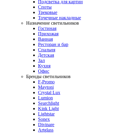
Подсветка для картин
Споты
Трековые
Точечные накладные
Назначение светильников
Гостиная
Прихожая
Ванная
Ресторан и бар
Спальня
Детская
Зал
Кухня
Офис
Бренды светильников
F-Promo
Maytoni
Crystal Lux
Lumion
Searchlight
Kink Light
Lightstar
Sonex
Divinare
Artglass