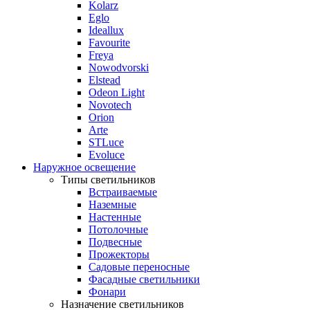
Kolarz
Eglo
Ideallux
Favourite
Freya
Nowodvorski
Elstead
Odeon Light
Novotech
Orion
Arte
STLuce
Evoluce
Наружное освещение
Типы светильников
Встраиваемые
Наземные
Настенные
Потолочные
Подвесные
Прожекторы
Садовые переносные
Фасадные светильники
Фонари
Назначение светильников