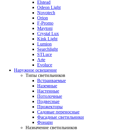
Elstead
Odeon Light
Novotech
Orion
F-Promo
Maytoni
Crystal Lux
Kink Light
Lumion
Searchlight
STLuce
Arte
Evoluce
Наружное освещение
Типы светильников
Встраиваемые
Наземные
Настенные
Потолочные
Подвесные
Прожекторы
Садовые переносные
Фасадные светильники
Фонари
Назначение светильников