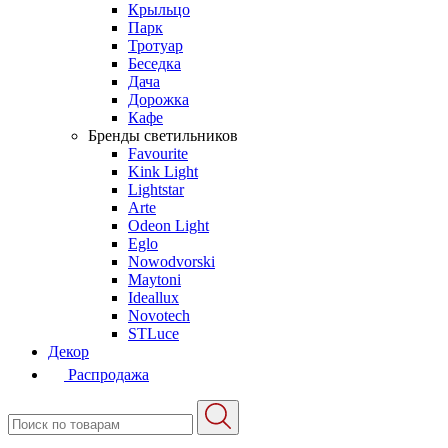
Крыльцо
Парк
Тротуар
Беседка
Дача
Дорожка
Кафе
Бренды светильников
Favourite
Kink Light
Lightstar
Arte
Odeon Light
Eglo
Nowodvorski
Maytoni
Ideallux
Novotech
STLuce
Декор
Распродажа