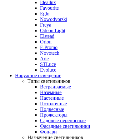
Ideallux
Favourite
Eglo
Nowodvorski
Freya
Odeon Light
Elstead
Orion
F-Promo
Novotech
Arte
STLuce
Evoluce
Наружное освещение
Типы светильников
Встраиваемые
Наземные
Настенные
Потолочные
Подвесные
Прожекторы
Садовые переносные
Фасадные светильники
Фонари
Назначение светильников