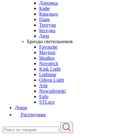
Дорожка
Кафе
Крыльцо
Парк
Тротуар
Беседка
Дача
Бренды светильников
Favourite
Maytoni
Ideallux
Novotech
Kink Light
Lightstar
Odeon Light
Arte
Nowodvorski
Eglo
STLuce
Декор
Распродажа