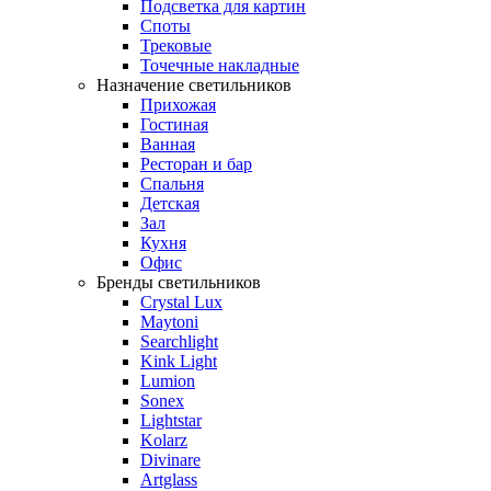
Подсветка для картин
Споты
Трековые
Точечные накладные
Назначение светильников
Прихожая
Гостиная
Ванная
Ресторан и бар
Спальня
Детская
Зал
Кухня
Офис
Бренды светильников
Crystal Lux
Maytoni
Searchlight
Kink Light
Lumion
Sonex
Lightstar
Kolarz
Divinare
Artglass