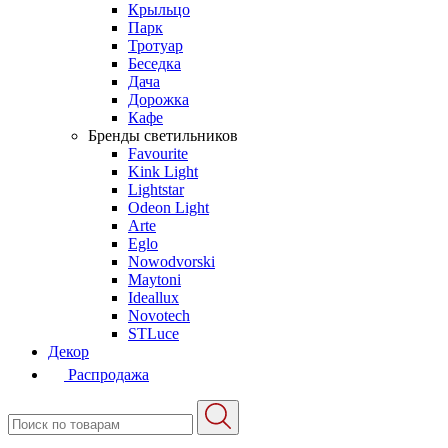
Крыльцо
Парк
Тротуар
Беседка
Дача
Дорожка
Кафе
Бренды светильников
Favourite
Kink Light
Lightstar
Odeon Light
Arte
Eglo
Nowodvorski
Maytoni
Ideallux
Novotech
STLuce
Декор
Распродажа