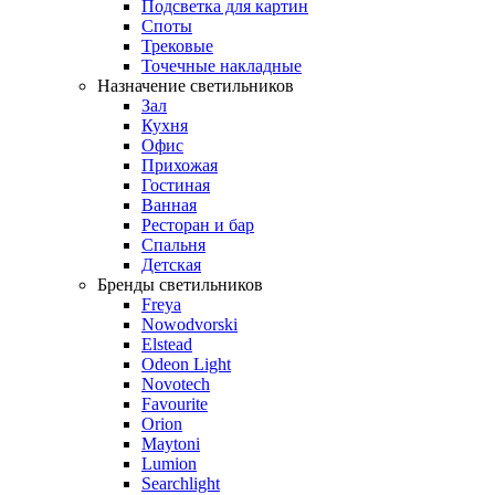
Подсветка для картин
Споты
Трековые
Точечные накладные
Назначение светильников
Зал
Кухня
Офис
Прихожая
Гостиная
Ванная
Ресторан и бар
Спальня
Детская
Бренды светильников
Freya
Nowodvorski
Elstead
Odeon Light
Novotech
Favourite
Orion
Maytoni
Lumion
Searchlight