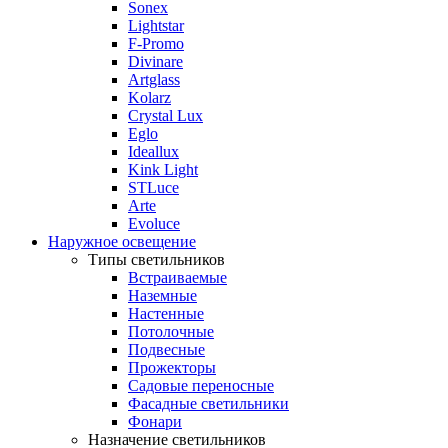
Sonex
Lightstar
F-Promo
Divinare
Artglass
Kolarz
Crystal Lux
Eglo
Ideallux
Kink Light
STLuce
Arte
Evoluce
Наружное освещение
Типы светильников
Встраиваемые
Наземные
Настенные
Потолочные
Подвесные
Прожекторы
Садовые переносные
Фасадные светильники
Фонари
Назначение светильников