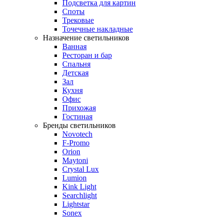
Подсветка для картин
Споты
Трековые
Точечные накладные
Назначение светильников
Ванная
Ресторан и бар
Спальня
Детская
Зал
Кухня
Офис
Прихожая
Гостиная
Бренды светильников
Novotech
F-Promo
Orion
Maytoni
Crystal Lux
Lumion
Kink Light
Searchlight
Lightstar
Sonex