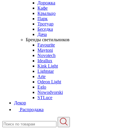
Дорожка
Кафе
Крыльцо
Парк
Тротуар
Беседка
Дача
Бренды светильников
Favourite
Maytoni
Novotech
Ideallux
Kink Light
Lightstar
Arte
Odeon Light
Eglo
Nowodvorski
STLuce
Декор
Распродажа