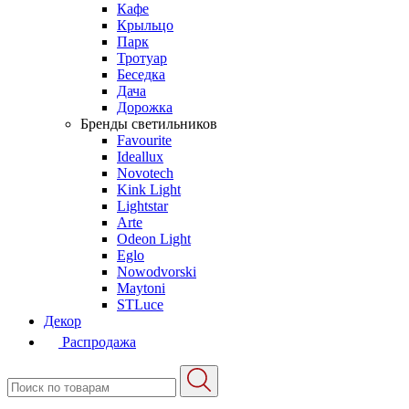
Кафе
Крыльцо
Парк
Тротуар
Беседка
Дача
Дорожка
Бренды светильников
Favourite
Ideallux
Novotech
Kink Light
Lightstar
Arte
Odeon Light
Eglo
Nowodvorski
Maytoni
STLuce
Декор
Распродажа