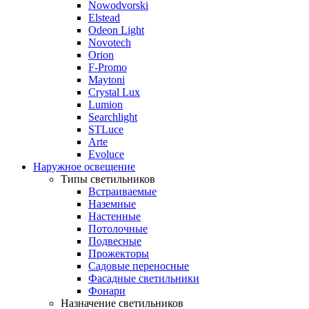
Nowodvorski
Elstead
Odeon Light
Novotech
Orion
F-Promo
Maytoni
Crystal Lux
Lumion
Searchlight
STLuce
Arte
Evoluce
Наружное освещение
Типы светильников
Встраиваемые
Наземные
Настенные
Потолочные
Подвесные
Прожекторы
Садовые переносные
Фасадные светильники
Фонари
Назначение светильников