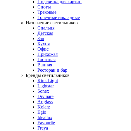
Подсветка для картин
Споты
Трековые
Точечные накладные
Назначение светильников
Спальня
Детская
Зал
Кухня
Офис
Прихожая
Гостиная
Ванная
Ресторан и бар
Бренды светильников
Kink Light
Lightstar
Sonex
Divinare
Artglass
Kolarz
Eglo
Ideallux
Favourite
Freya