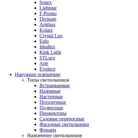
Sonex
Lightstar
F-Promo
Divinare
Artglass
Kolarz
Crystal Lux
Eglo
Ideallux
Kink Light
STLuce
Arte
Evoluce
Наружное освещение
Типы светильников
Встраиваемые
Наземные
Настенные
Потолочные
Подвесные
Прожекторы
Садовые переносные
Фасадные светильники
Фонари
Назначение светильников