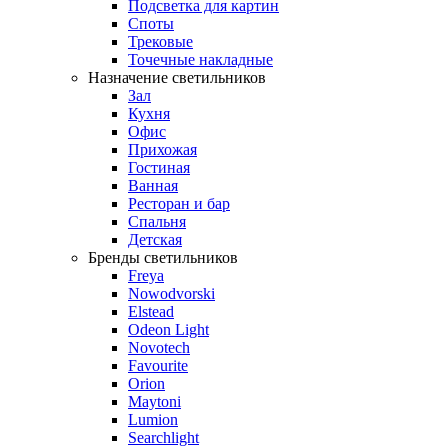
Подсветка для картин
Споты
Трековые
Точечные накладные
Назначение светильников
Зал
Кухня
Офис
Прихожая
Гостиная
Ванная
Ресторан и бар
Спальня
Детская
Бренды светильников
Freya
Nowodvorski
Elstead
Odeon Light
Novotech
Favourite
Orion
Maytoni
Lumion
Searchlight