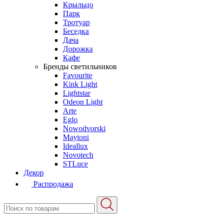
Крыльцо
Парк
Тротуар
Беседка
Дача
Дорожка
Кафе
Бренды светильников
Favourite
Kink Light
Lightstar
Odeon Light
Arte
Eglo
Nowodvorski
Maytoni
Ideallux
Novotech
STLuce
Декор
Распродажа