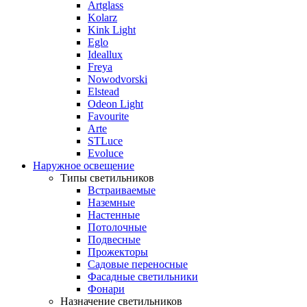
Artglass
Kolarz
Kink Light
Eglo
Ideallux
Freya
Nowodvorski
Elstead
Odeon Light
Favourite
Arte
STLuce
Evoluce
Наружное освещение
Типы светильников
Встраиваемые
Наземные
Настенные
Потолочные
Подвесные
Прожекторы
Садовые переносные
Фасадные светильники
Фонари
Назначение светильников