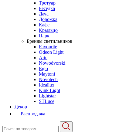
Тротуар
Беседка
Дача
Дорожка
Кафе
Крыльцо
Парк
Бренды светильников
Favourite
Odeon Light
Arte
Nowodvorski
Eglo
Maytoni
Novotech
Ideallux
Kink Light
Lightstar
STLuce
Декор
Распродажа