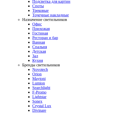
Подсветка для картин
Споты
Трековые
Точечные накладные
Назначение светильников
Офис
Прихожая
Гостиная
Ресторан и бар
Ванная
Спальня
Детская
Зал
Кухня
Бренды светильников
Novotech
Orion
Maytoni
Lumion
Searchlight
F-Promo
Lightstar
Sonex
Crystal Lux
Divinare