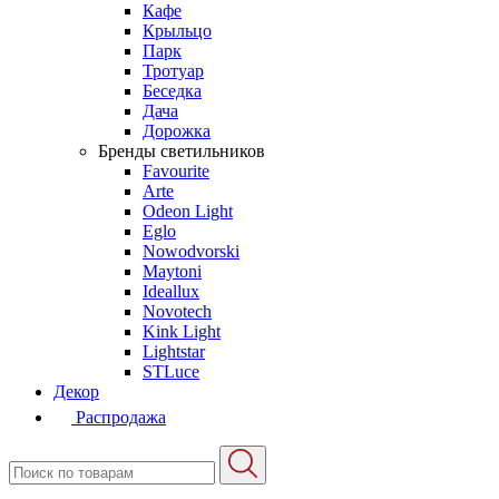
Кафе
Крыльцо
Парк
Тротуар
Беседка
Дача
Дорожка
Бренды светильников
Favourite
Arte
Odeon Light
Eglo
Nowodvorski
Maytoni
Ideallux
Novotech
Kink Light
Lightstar
STLuce
Декор
Распродажа