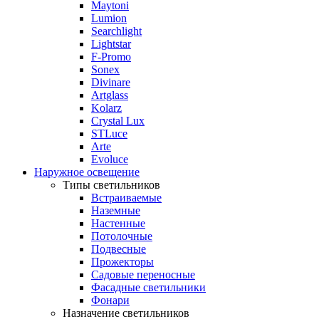
Maytoni
Lumion
Searchlight
Lightstar
F-Promo
Sonex
Divinare
Artglass
Kolarz
Crystal Lux
STLuce
Arte
Evoluce
Наружное освещение
Типы светильников
Встраиваемые
Наземные
Настенные
Потолочные
Подвесные
Прожекторы
Садовые переносные
Фасадные светильники
Фонари
Назначение светильников