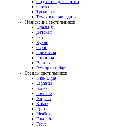
Подсветка для картин
Споты
Трековые
Точечные накладные
Назначение светильников
Спальня
Детская
Зал
Кухня
Офис
Прихожая
Гостиная
Ванная
Ресторан и бар
Бренды светильников
Kink Light
Lightstar
Sonex
Divinare
Artglass
Kolarz
Eglo
Ideallux
Favourite
Freya