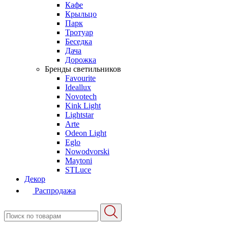
Кафе
Крыльцо
Парк
Тротуар
Беседка
Дача
Дорожка
Бренды светильников
Favourite
Ideallux
Novotech
Kink Light
Lightstar
Arte
Odeon Light
Eglo
Nowodvorski
Maytoni
STLuce
Декор
Распродажа