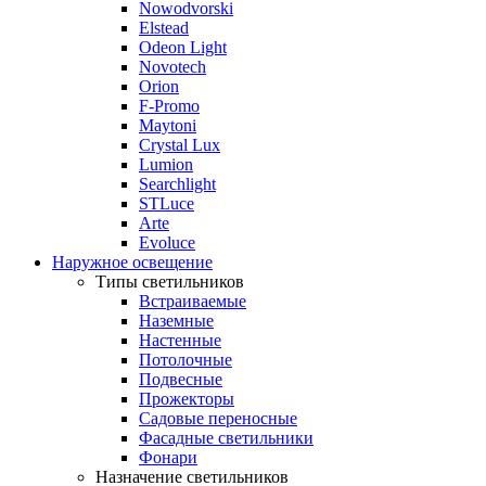
Nowodvorski
Elstead
Odeon Light
Novotech
Orion
F-Promo
Maytoni
Crystal Lux
Lumion
Searchlight
STLuce
Arte
Evoluce
Наружное освещение
Типы светильников
Встраиваемые
Наземные
Настенные
Потолочные
Подвесные
Прожекторы
Садовые переносные
Фасадные светильники
Фонари
Назначение светильников