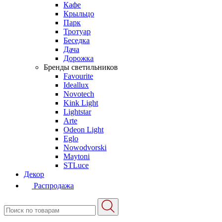
Кафе
Крыльцо
Парк
Тротуар
Беседка
Дача
Дорожка
Бренды светильников
Favourite
Ideallux
Novotech
Kink Light
Lightstar
Arte
Odeon Light
Eglo
Nowodvorski
Maytoni
STLuce
Декор
Распродажа