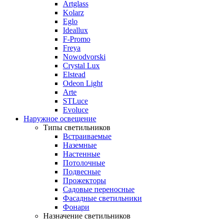
Artglass
Kolarz
Eglo
Ideallux
F-Promo
Freya
Nowodvorski
Crystal Lux
Elstead
Odeon Light
Arte
STLuce
Evoluce
Наружное освещение
Типы светильников
Встраиваемые
Наземные
Настенные
Потолочные
Подвесные
Прожекторы
Садовые переносные
Фасадные светильники
Фонари
Назначение светильников