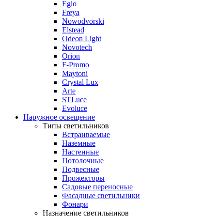
Eglo
Freya
Nowodvorski
Elstead
Odeon Light
Novotech
Orion
F-Promo
Maytoni
Crystal Lux
Arte
STLuce
Evoluce
Наружное освещение
Типы светильников
Встраиваемые
Наземные
Настенные
Потолочные
Подвесные
Прожекторы
Садовые переносные
Фасадные светильники
Фонари
Назначение светильников