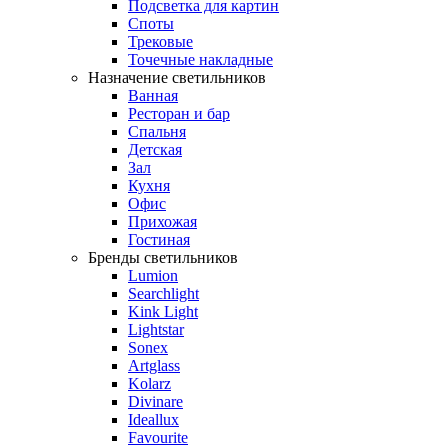
Подсветка для картин
Споты
Трековые
Точечные накладные
Назначение светильников
Ванная
Ресторан и бар
Спальня
Детская
Зал
Кухня
Офис
Прихожая
Гостиная
Бренды светильников
Lumion
Searchlight
Kink Light
Lightstar
Sonex
Artglass
Kolarz
Divinare
Ideallux
Favourite