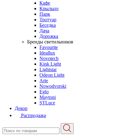
Кафе
Крыльцо
Парк
Тротуар
Беседка
Дача
Дорожка
Бренды светильников
Favourite
Ideallux
Novotech
Kink Light
Lightstar
Odeon Light
Arte
Nowodvorski
Eglo
Maytoni
STLuce
Декор
Распродажа