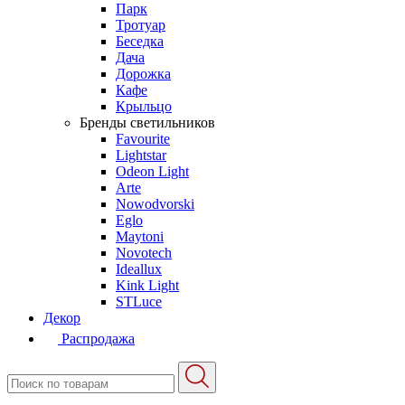
Парк
Тротуар
Беседка
Дача
Дорожка
Кафе
Крыльцо
Бренды светильников
Favourite
Lightstar
Odeon Light
Arte
Nowodvorski
Eglo
Maytoni
Novotech
Ideallux
Kink Light
STLuce
Декор
Распродажа