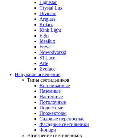
Lightstar
Crystal Lux
Divinare
Artglass
Kolarz
Kink Light
Eglo
Ideallux
Freya
Nowodvorski
STLuce
Arte
Evoluce
Наружное освещение
Типы светильников
Встраиваемые
Наземные
Настенные
Потолочные
Подвесные
Прожекторы
Садовые переносные
Фасадные светильники
Фонари
Назначение светильников