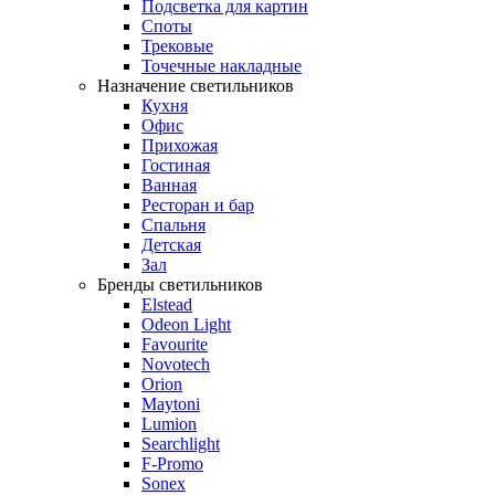
Подсветка для картин
Споты
Трековые
Точечные накладные
Назначение светильников
Кухня
Офис
Прихожая
Гостиная
Ванная
Ресторан и бар
Спальня
Детская
Зал
Бренды светильников
Elstead
Odeon Light
Favourite
Novotech
Orion
Maytoni
Lumion
Searchlight
F-Promo
Sonex