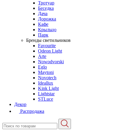
Тротуар
Беседка
Дача
Дорожка
Кафе
Крыльцо
Парк
Бренды светильников
Favourite
Odeon Light
Arte
Nowodvorski
Eglo
Maytoni
Novotech
Ideallux
Kink Light
Lightstar
STLuce
Декор
Распродажа