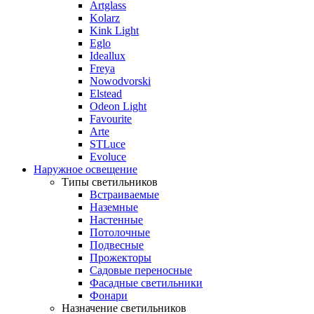
Artglass
Kolarz
Kink Light
Eglo
Ideallux
Freya
Nowodvorski
Elstead
Odeon Light
Favourite
Arte
STLuce
Evoluce
Наружное освещение
Типы светильников
Встраиваемые
Наземные
Настенные
Потолочные
Подвесные
Прожекторы
Садовые переносные
Фасадные светильники
Фонари
Назначение светильников