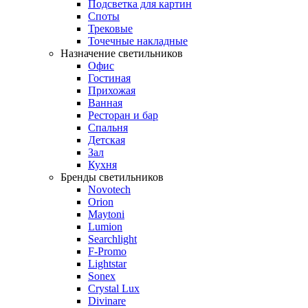
Подсветка для картин
Споты
Трековые
Точечные накладные
Назначение светильников
Офис
Гостиная
Прихожая
Ванная
Ресторан и бар
Спальня
Детская
Зал
Кухня
Бренды светильников
Novotech
Orion
Maytoni
Lumion
Searchlight
F-Promo
Lightstar
Sonex
Crystal Lux
Divinare