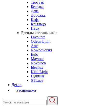
Тротуар
Беседка
Дача
Дорожка
Кафе
Крыльцо
Парк
Бренды светильников
Favourite
Odeon Light
Arte
Nowodvorski
Eglo
Maytoni
Novotech
Ideallux
Kink Light
Lightstar
STLuce
Декор
Распродажа