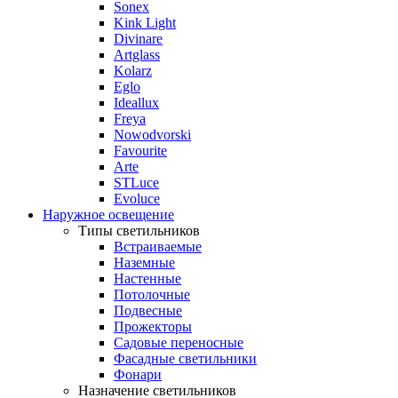
Sonex
Kink Light
Divinare
Artglass
Kolarz
Eglo
Ideallux
Freya
Nowodvorski
Favourite
Arte
STLuce
Evoluce
Наружное освещение
Типы светильников
Встраиваемые
Наземные
Настенные
Потолочные
Подвесные
Прожекторы
Садовые переносные
Фасадные светильники
Фонари
Назначение светильников