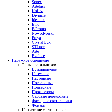
Sonex
Artglass
Kolarz
Divinare
Ideallux
Eglo
F-Promo
Nowodvorski
Freya
Crystal Lux
STLuce
Arte
Evoluce
Наружное освещение
Типы светильников
Встраиваемые
Наземные
Настенные
Потолочные
Подвесные
Прожекторы
Садовые переносные
Фасадные светильники
Фонари
Назначение светильников