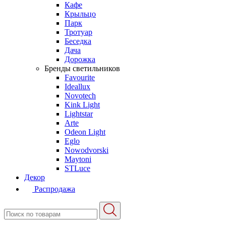
Кафе
Крыльцо
Парк
Тротуар
Беседка
Дача
Дорожка
Бренды светильников
Favourite
Ideallux
Novotech
Kink Light
Lightstar
Arte
Odeon Light
Eglo
Nowodvorski
Maytoni
STLuce
Декор
Распродажа