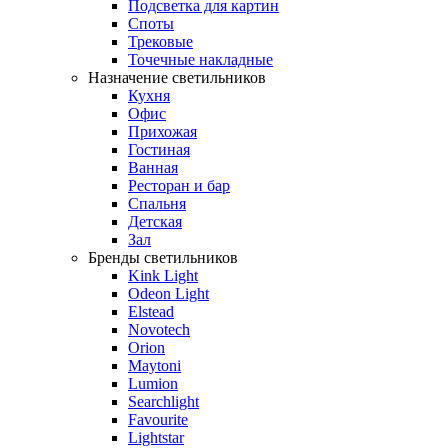
Подсветка для картин
Споты
Трековые
Точечные накладные
Назначение светильников
Кухня
Офис
Прихожая
Гостиная
Ванная
Ресторан и бар
Спальня
Детская
Зал
Бренды светильников
Kink Light
Odeon Light
Elstead
Novotech
Orion
Maytoni
Lumion
Searchlight
Favourite
Lightstar