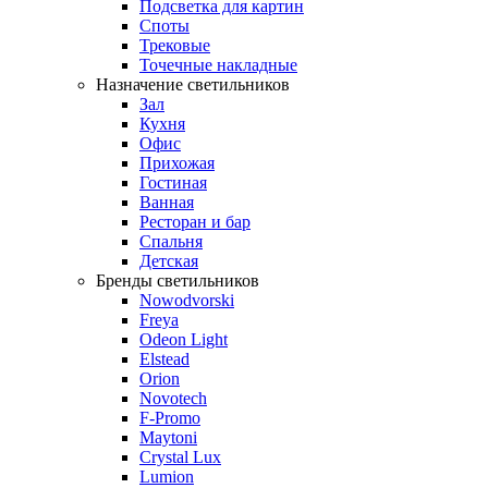
Подсветка для картин
Споты
Трековые
Точечные накладные
Назначение светильников
Зал
Кухня
Офис
Прихожая
Гостиная
Ванная
Ресторан и бар
Спальня
Детская
Бренды светильников
Nowodvorski
Freya
Odeon Light
Elstead
Orion
Novotech
F-Promo
Maytoni
Crystal Lux
Lumion