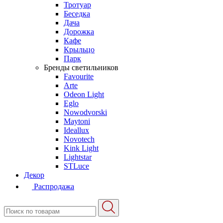
Тротуар
Беседка
Дача
Дорожка
Кафе
Крыльцо
Парк
Бренды светильников
Favourite
Arte
Odeon Light
Eglo
Nowodvorski
Maytoni
Ideallux
Novotech
Kink Light
Lightstar
STLuce
Декор
Распродажа