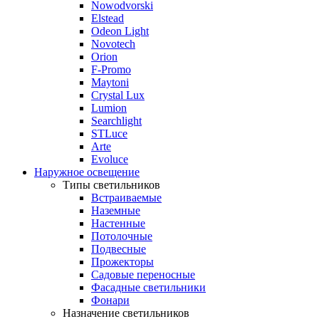
Nowodvorski
Elstead
Odeon Light
Novotech
Orion
F-Promo
Maytoni
Crystal Lux
Lumion
Searchlight
STLuce
Arte
Evoluce
Наружное освещение
Типы светильников
Встраиваемые
Наземные
Настенные
Потолочные
Подвесные
Прожекторы
Садовые переносные
Фасадные светильники
Фонари
Назначение светильников