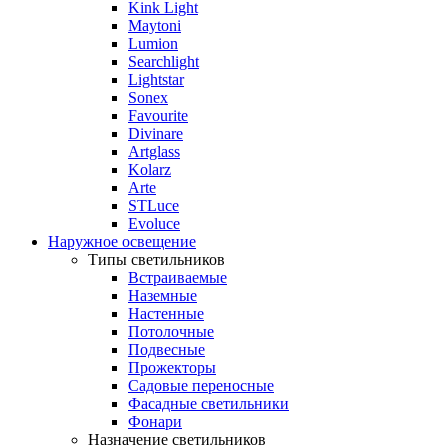
Kink Light
Maytoni
Lumion
Searchlight
Lightstar
Sonex
Favourite
Divinare
Artglass
Kolarz
Arte
STLuce
Evoluce
Наружное освещение
Типы светильников
Встраиваемые
Наземные
Настенные
Потолочные
Подвесные
Прожекторы
Садовые переносные
Фасадные светильники
Фонари
Назначение светильников