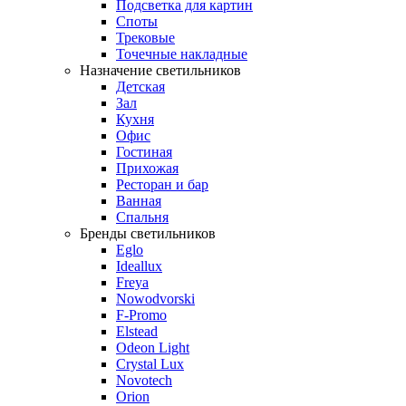
Подсветка для картин
Споты
Трековые
Точечные накладные
Назначение светильников
Детская
Зал
Кухня
Офис
Гостиная
Прихожая
Ресторан и бар
Ванная
Спальня
Бренды светильников
Eglo
Ideallux
Freya
Nowodvorski
F-Promo
Elstead
Odeon Light
Crystal Lux
Novotech
Orion