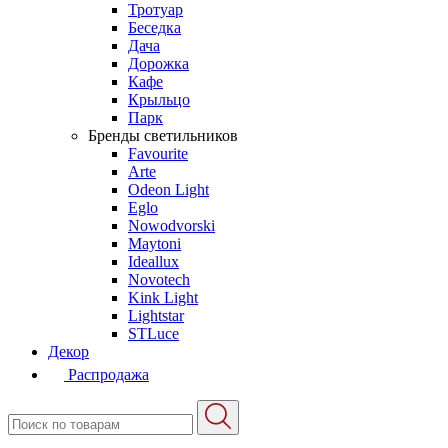
Тротуар
Беседка
Дача
Дорожка
Кафе
Крыльцо
Парк
Бренды светильников
Favourite
Arte
Odeon Light
Eglo
Nowodvorski
Maytoni
Ideallux
Novotech
Kink Light
Lightstar
STLuce
Декор
Распродажа