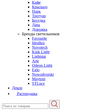
Кафе
Крыльцо
Парк
Тротуар
Беседка
Дача
Дорожка
Бренды светильников
Favourite
Ideallux
Novotech
Kink Light
Lightstar
Arte
Odeon Light
Eglo
Nowodvorski
Maytoni
STLuce
Декор
Распродажа