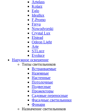
Artglass
Kolarz
Eglo
Ideallux
F-Promo
Freya
Nowodvorski
Crystal Lux
Elstead
Odeon Light
Arte
STLuce
Evoluce
Наружное освещение
Типы светильников
Встраиваемые
Наземные
Настенные
Потолочные
Подвесные
Прожекторы
Садовые переносные
Фасадные светильники
Фонари
Назначение светильников