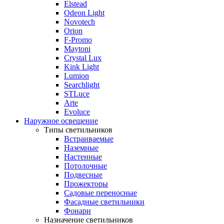
Elstead
Odeon Light
Novotech
Orion
F-Promo
Maytoni
Crystal Lux
Kink Light
Lumion
Searchlight
STLuce
Arte
Evoluce
Наружное освещение
Типы светильников
Встраиваемые
Наземные
Настенные
Потолочные
Подвесные
Прожекторы
Садовые переносные
Фасадные светильники
Фонари
Назначение светильников