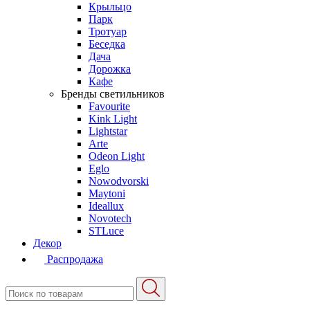
Крыльцо
Парк
Тротуар
Беседка
Дача
Дорожка
Кафе
Бренды светильников
Favourite
Kink Light
Lightstar
Arte
Odeon Light
Eglo
Nowodvorski
Maytoni
Ideallux
Novotech
STLuce
Декор
Распродажа