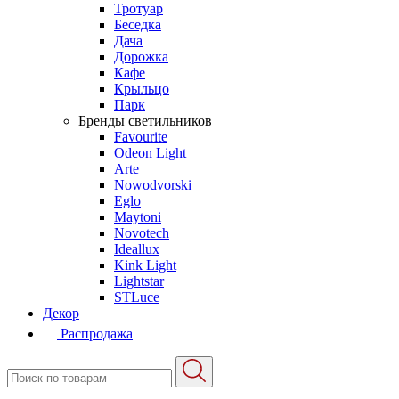
Тротуар
Беседка
Дача
Дорожка
Кафе
Крыльцо
Парк
Бренды светильников
Favourite
Odeon Light
Arte
Nowodvorski
Eglo
Maytoni
Novotech
Ideallux
Kink Light
Lightstar
STLuce
Декор
Распродажа