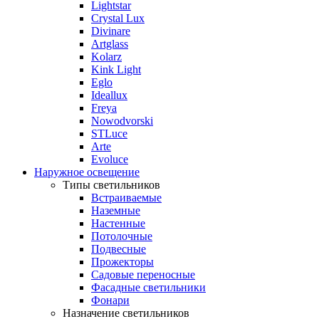
Lightstar
Crystal Lux
Divinare
Artglass
Kolarz
Kink Light
Eglo
Ideallux
Freya
Nowodvorski
STLuce
Arte
Evoluce
Наружное освещение
Типы светильников
Встраиваемые
Наземные
Настенные
Потолочные
Подвесные
Прожекторы
Садовые переносные
Фасадные светильники
Фонари
Назначение светильников