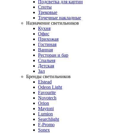
Подсветка для картин
Споты
Трековые
Точечные накладные
Назначение светильников
Кухня
Офис
Прихожая
Гостиная
Ванная
Ресторан и бар
Спальня
Детская
Зал
Бренды светильников
Elstead
Odeon Light
Favourite
Novotech
Orion
Maytoni
Lumion
Searchlight
F-Promo
Sonex