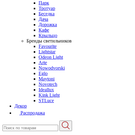
Парк
Тротуар
Беседка
Дача
Дорожка
Кафе
Крыльцо
Бренды светильников
Favourite
Lightstar
Odeon Light
Arte
Nowodvorski
Eglo
Maytoni
Novotech
Ideallux
Kink Light
STLuce
Декор
Распродажа