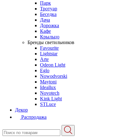
Парк
Тротуар
Беседка
Дача
Дорожка
Кафе
Крыльцо
Бренды светильников
Favourite
Lightstar
Arte
Odeon Light
Eglo
Nowodvorski
Maytoni
Ideallux
Novotech
Kink Light
STLuce
Декор
Распродажа