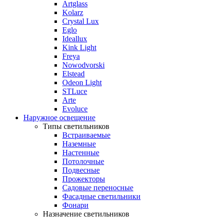
Artglass
Kolarz
Crystal Lux
Eglo
Ideallux
Kink Light
Freya
Nowodvorski
Elstead
Odeon Light
STLuce
Arte
Evoluce
Наружное освещение
Типы светильников
Встраиваемые
Наземные
Настенные
Потолочные
Подвесные
Прожекторы
Садовые переносные
Фасадные светильники
Фонари
Назначение светильников