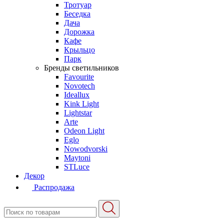
Тротуар
Беседка
Дача
Дорожка
Кафе
Крыльцо
Парк
Бренды светильников
Favourite
Novotech
Ideallux
Kink Light
Lightstar
Arte
Odeon Light
Eglo
Nowodvorski
Maytoni
STLuce
Декор
Распродажа