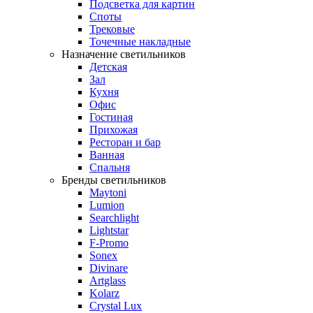
Подсветка для картин
Споты
Трековые
Точечные накладные
Назначение светильников
Детская
Зал
Кухня
Офис
Гостиная
Прихожая
Ресторан и бар
Ванная
Спальня
Бренды светильников
Maytoni
Lumion
Searchlight
Lightstar
F-Promo
Sonex
Divinare
Artglass
Kolarz
Crystal Lux