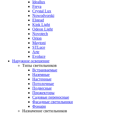
Ideallux
Freya
Crystal Lux
Nowodvorski
Elstead
Kink Light
Odeon Light
Novotech
Orion
Maytoni
STLuce
Arte
Evoluce
Наружное освещение
Типы светильников
Встраиваемые
Наземные
Настенные
Потолочные
Подвесные
Прожекторы
Садовые переносные
Фасадные светильники
Фонари
Назначение светильников