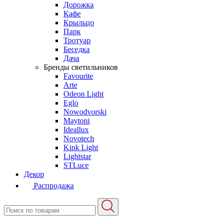
Дорожка
Кафе
Крыльцо
Парк
Тротуар
Беседка
Дача
Бренды светильников
Favourite
Arte
Odeon Light
Eglo
Nowodvorski
Maytoni
Ideallux
Novotech
Kink Light
Lightstar
STLuce
Декор
Распродажа